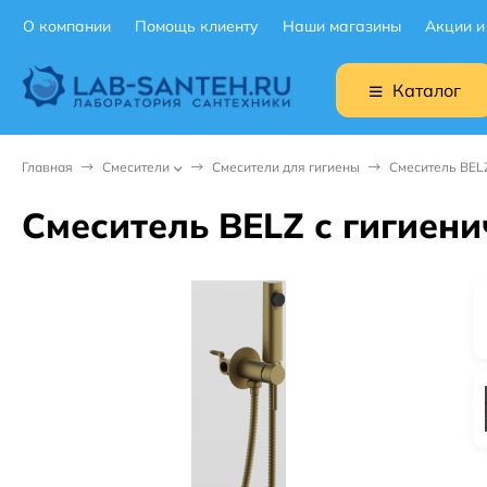
О компании
Помощь клиенту
Наши магазины
Акции и
Каталог
Главная
Смесители
Смесители для гигиены
Смеситель BELZ
Смеситель BELZ с гигиени