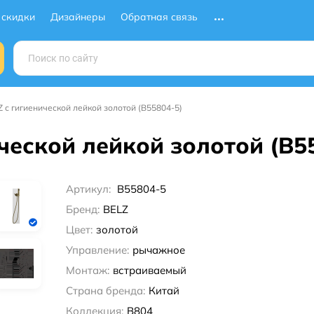
 скидки
Дизайнеры
Обратная связь
 с гигиенической лейкой золотой (B55804-5)
ческой лейкой золотой (B5
Артикул:
B55804-5
Бренд:
BELZ
Цвет:
золотой
Управление:
рычажное
Монтаж:
встраиваемый
Страна бренда:
Китай
Коллекция:
B804