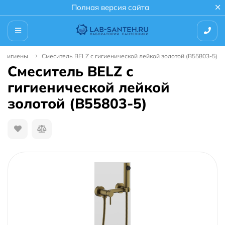
Полная версия сайта
я гигиены
Смеситель BELZ с гигиенической лейкой золотой (B55803-5)
Смеситель BELZ с
гигиенической лейкой
золотой (B55803-5)