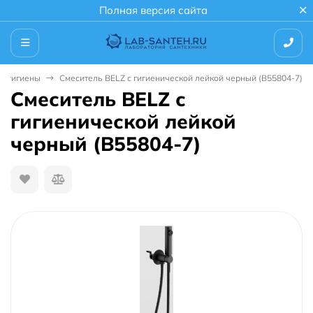
Полная версия сайта
я гигиены
Смеситель BELZ с гигиенической лейкой черный (B55804-7)
Смеситель BELZ с
гигиенической лейкой
черный (B55804-7)