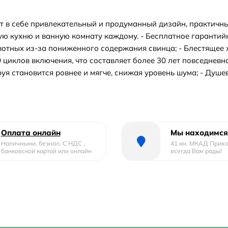
т в себе привлекательный и продуманный дизайн, практич
 кухню и ванную комнату каждому. - Бесплатное гарантийно
вотных из-за пониженного содержания свинца; - Блестяще
 циклов включения, что составляет более 30 лет повседневно
труя становится ровнее и мягче, снижая уровень шума; - Душ
Оплата онлайн
Мы находимся
Наличными, безнал. С НДС ,
41 км. МКАД Прих
банковской картой или онлайн
всегда Вам рады!