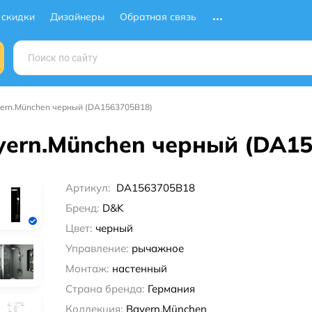
 скидки
Дизайнеры
Обратная связь
ern.München черный (DA1563705B18)
yern.München черный (DA1
Артикул:
DA1563705B18
Бренд:
D&K
Цвет:
черный
Управление:
рычажное
Монтаж:
настенный
Страна бренда:
Германия
Коллекция:
Bayern.München