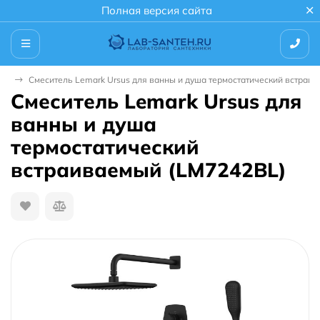
Полная версия сайта
мы
Смеситель Lemark Ursus для ванны и душа термостатический встраи
Смеситель Lemark Ursus для
ванны и душа
термостатический
встраиваемый (LM7242BL)