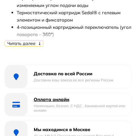
изменяемым углом подачи воды
Термостатический картридж Sedal® с гелевым
элементом и фиксатором
4-позиционный картриджный переключатель (угол
поворота – 360°)
Верхняя поворотная душевая лейка «Тропический
Читать далее
дождь» 200х300 мм
1-функциональная лейка 68х272 мм
Настенное поворотное крепление для лейки
Держатель верхней душевой лейки 384 мм
Доставка по всей России
Подключение для душевого шланга
Доставим ваш заказа во все регионы России
Душевой шланг 2 м
Металлические рукоятки
Оплата онлайн
Наличными, безнал. С НДС , банковской картой или
онлайн
Мы находимся в Москве
41 км. МКАД Приходите мы всегда Вам рады!