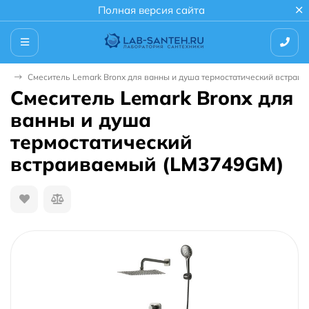
Полная версия сайта
мы
Смеситель Lemark Bronx для ванны и душа термостатический встраи
Смеситель Lemark Bronx для
ванны и душа
термостатический
встраиваемый (LM3749GM)