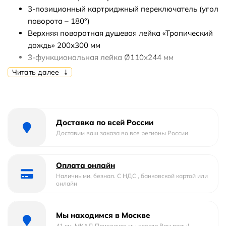
3-позиционный картриджный переключатель (угол
поворота – 180°)
Верхняя поворотная душевая лейка «Тропический
дождь» 200х300 мм
3-функциональная лейка Ø110х244 мм
Настенное поворотное крепление для лейки
Читать далее
Держатель верхней душевой лейки 334 мм
Подключение для душевого шланга
Душевой шланг 2 м (Turn-Free)
Доставка по всей России
Доставим ваш заказа во все регионы России
Оплата онлайн
Наличными, безнал. С НДС , банковской картой или
онлайн
Мы находимся в Москве
41 км. МКАД Приходите мы всегда Вам рады!