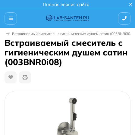
Полная версия сайта
ены
Встраиваемый смеситель с гигиеническим душем сатин (003BNR0i08)
Встраиваемый смеситель с
гигиеническим душем сатин
(003BNR0i08)