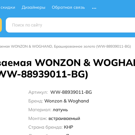
 скидки
Дизайнеры
Обратная связь
ваемая WONZON & WOGHAND, Брашированное золото (WW-88939011-BG)
иваемая WONZON & WOGHA
(WW-88939011-BG)
Артикул:
WW-88939011-BG
Бренд:
Wonzon & Woghand
Материал:
латунь
Монтаж:
встраиваемый
Страна бренда:
КНР