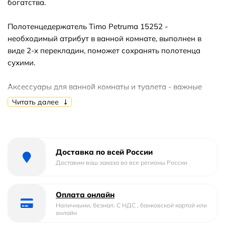
богатства.
Полотенцедержатель Timo Petruma 15252 -
необходимый атрибут в ванной комнате, выполнен в
виде 2-х перекладин, поможет сохранять полотенца
сухими.
Аксессуары для ванной комнаты и туалета - важные
составляющие комфортной и продуманной обстановки.
Читать далее
Доставка по всей России
Доставим ваш заказа во все регионы России
Оплата онлайн
Наличными, безнал. С НДС , банковской картой или
онлайн