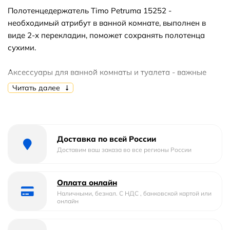
Полотенцедержатель Timo Petruma 15252 -
необходимый атрибут в ванной комнате, выполнен в
виде 2-х перекладин, поможет сохранять полотенца
сухими.
Аксессуары для ванной комнаты и туалета - важные
составляющие комфортной и продуманной обстановки.
Читать далее
Доставка по всей России
Доставим ваш заказа во все регионы России
Оплата онлайн
Наличными, безнал. С НДС , банковской картой или
онлайн