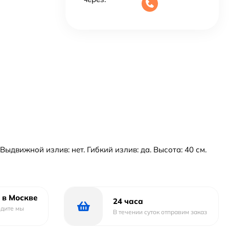
движной излив: нет. Гибкий излив: да. Высота: 40 см.
 в Москве
24 часа
одите мы
В течении суток отправим заказ