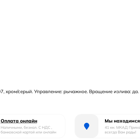
 хром/серый. Управление: рычажное. Вращение излива: да. Вы
Оплата онлайн
Мы находимся
Наличными, безнал. С НДС ,
41 км. МКАД Прих
банковской картой или онлайн
всегда Вам рады!