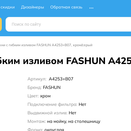
 скидки
Дизайнеры
Обратная связь
хни с гибким изливом FASHUN A4253+B07, хром/серый
ибким изливом FASHUN A42
Артикул:
A4253+B07
Бренд:
FASHUN
Цвет:
хром
Подключение фильтра:
Нет
Выдвижной излив:
Нет
Монтаж:
на мойку, на столешницу
Форма:
округлая