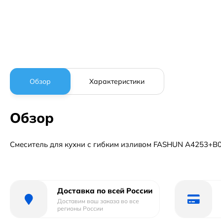
Обзор
Характеристики
Обзор
Смеситель для кухни с гибким изливом FASHUN A4253+B07,
Доставка по всей России
Доставим ваш заказа во все
регионы России