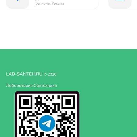
регионы России
LAB-SANTEH.RU
© 2026
Лаборатория Сантехники