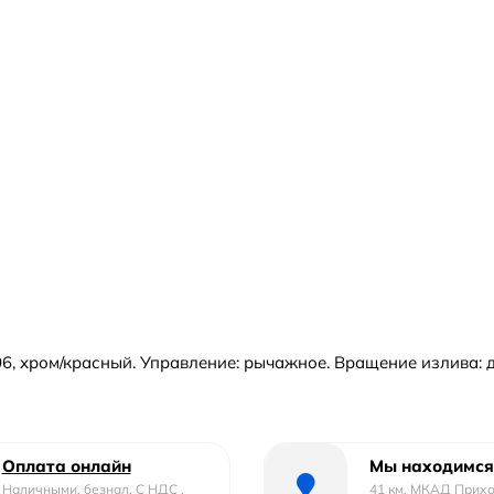
 хром/красный. Управление: рычажное. Вращение излива: да. 
Оплата онлайн
Мы находимся
Наличными, безнал. С НДС ,
41 км. МКАД Прих