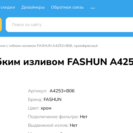
 скидки
Дизайнеры
Обратная связь
хни с гибким изливом FASHUN A4253+B06, хром/красный
ибким изливом FASHUN A425
Артикул:
A4253+B06
Бренд:
FASHUN
Цвет:
хром
Подключение фильтра:
Нет
Выдвижной излив:
Нет