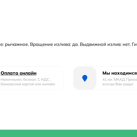
 рычажное. Вращение излива: да. Выдвижной излив: нет. Гибк
Оплата онлайн
Мы находимся
Наличными, безнал. С НДС ,
41 км. МКАД Прих
банковской картой или онлайн
всегда Вам рады!