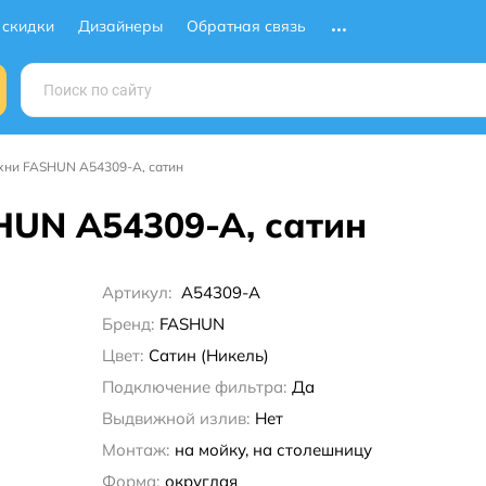
 скидки
Дизайнеры
Обратная связь
хни FASHUN A54309-A, сатин
HUN A54309-A, сатин
Артикул:
A54309-A
Бренд:
FASHUN
Цвет:
Сатин (Никель)
Подключение фильтра:
Да
Выдвижной излив:
Нет
Монтаж:
на мойку, на столешницу
Форма:
округлая