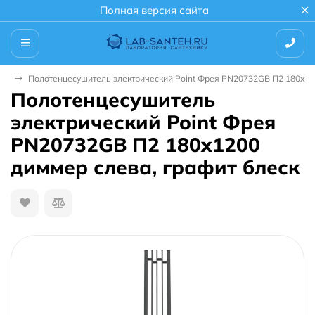
Полная версия сайта
ли
Полотенцесушитель электрический Point Фрея PN20732GB П2 180x120
Полотенцесушитель
электрический Point Фрея
PN20732GB П2 180x1200
диммер слева, графит блеск