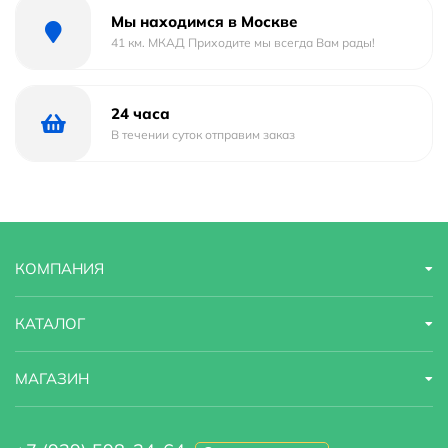
Тип
электрический
Мы находимся в Москве
41 км. МКАД Приходите мы всегда Вам рады!
Мощность Вт.
140
Поворотный
нет
24 часа
В течении суток отправим заказ
Терморегулятор
есть
Страна бренда
Россия
Подключение
электропровод с вилкой/скрытое
подключение
КОМПАНИЯ
Теплоноситель
сухой (нагревательный кабель)
КАТАЛОГ
Электровыключатель
есть
МАГАЗИН
Форма полотенцесушителя
Узкий
Гарантия
2 года