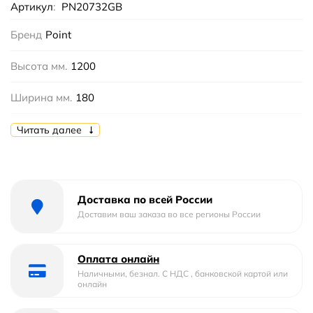
Артикул
:
PN20732GB
Бренд
Point
Высота мм.
1200
Ширина мм.
180
Цвет
Графит (Оружейная сталь)
Читать далее
Количество секций
2
Коллекция
Фрея
Доставка по всей России
Доставим ваш заказа во все регионы России
Материал
конструкционная сталь
Полка
Нет
Оплата онлайн
Наличными, безнал. С НДС , банковской картой или
онлайн
Форма
I-образная