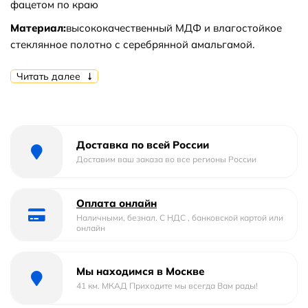
фацетом по краю
Материал:
высококачественный МДФ и влагостойкое
стеклянное полотно с серебрянной амальгамой.
Габариты(ШxВxГ):
720x950x25 мм.
Читать далее
Покрытие МДФ:
глянцевая четырехслойная эмаль.
В комплект поставки входит:
Зеркало
Доставка по всей России
Доставим ваш заказа во все регионы России
Оплата онлайн
Наличными, безнал. С НДС , банковской картой или
онлайн
Мы находимся в Москве
41 км. МКАД Приходите мы всегда Вам рады!