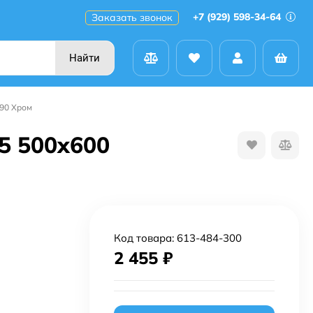
+7 (929) 598-34-64
Заказать звонок
Найти
90 Хром
5 500x600
Код товара:
613-484-300
2 455
₽