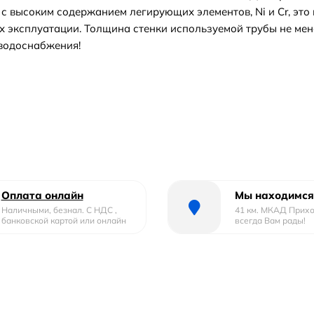
с высоким содержанием легирующих элементов, Ni и Cr, это
 эксплуатации. Толщина стенки используемой трубы не мене
 водоснабжения!
Оплата онлайн
Мы находимся
Наличными, безнал. С НДС ,
41 км. МКАД Прих
банковской картой или онлайн
всегда Вам рады!
ба).