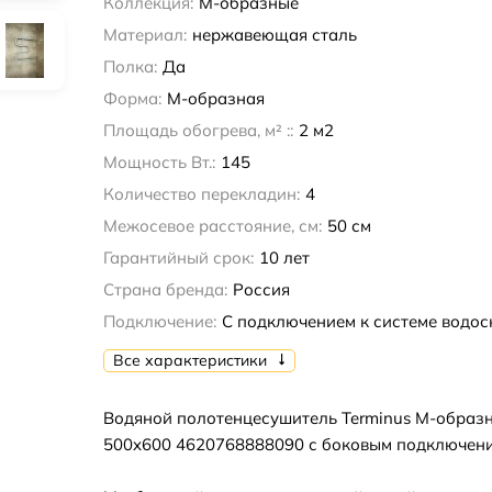
Коллекция:
М-образные
Материал:
нержавеющая сталь
Полка:
Да
Форма:
М-образная
Площадь обогрева, м² ::
2 м2
Мощность Вт.:
145
Количество перекладин:
4
Межосевое расстояние, см:
50 см
Гарантийный срок:
10 лет
Страна бренда:
Россия
Подключение:
С подключением к системе водо
Все характеристики
Водяной полотенцесушитель Terminus М-образ
500x600 4620768888090 с боковым подключени