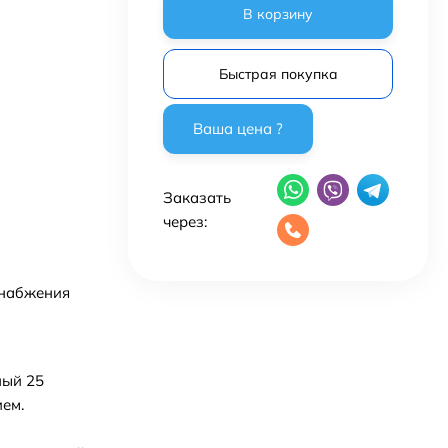
В корзину
Быстрая покупка
Заказать
через:
снабжения
ный 25
ем.