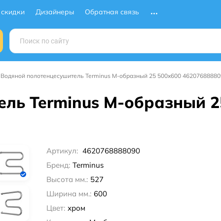
 скидки
Дизайнеры
Обратная связь
Водяной полотенцесушитель Terminus М-образный 25 500x600 46207688880
ль Terminus М-образный 2
Артикул:
4620768888090
Бренд:
Terminus
Высота мм.:
527
Ширина мм.:
600
Цвет:
хром