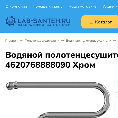
О компании
Помощь клиенту
Наши магазины
Акции и
Каталог
Главная
Полотенцесушители
Водяные полотенцесушители
Водяной полотенцесушите
4620768888090 Хром