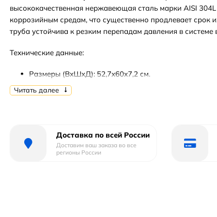
высококачественная нержавеющая сталь марки AISI 304L 
коррозийным средам, что существенно продлевает срок их
труба устойчива к резким перепадам давления в системе
Технические данные:
Размеры (ВхШхД): 52,7х60х7,2 см.
Межосевое расстояние: 50 см.
Читать далее
Мощность: 145 Вт.
Рабочее давление: 9 бар.
Площадь обогрева: 1,5 кв.м.
Форма: М-образная.
Доставка по всей России
Материал: нержавеющая сталь.
Доставим ваш заказа во все
регионы России
Цвет: хром.
Подключение: боковое 3/4 дюйма НР (наружняя резь
В комплекте поставки:
полотенцесушитель.