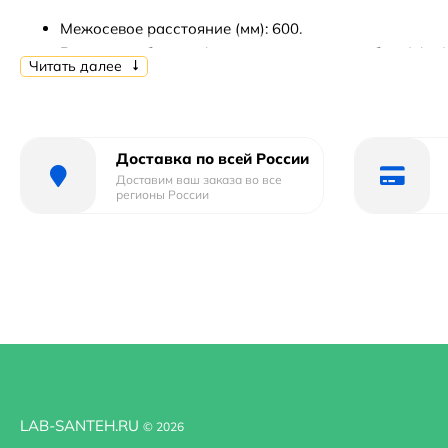
Межосевое расстояние (мм): 600.
Внешние габариты (высота х ширина х глубина) (мм)
Читать далее
Подключение: вертикальное.
Материал: нержавеющая сталь.
Площадь помещения (м2): 2.5.
Объем помещения (м3): 5.6.
Доставка по всей России
Теплоотдача (Qвт): 247.
Доставим ваш заказа во все
регионы России
Рабочее давление: до 12 атм.
Давление испытаний: 15 атм.
Температура теплоносителя: до 95 градусов по Цел
В комплекте поставки:
Полотенцесушитель.
Кронштейн телескопический.
Воздушный клапан: 2 шт.
LAB-SANTEH.RU
© 2026