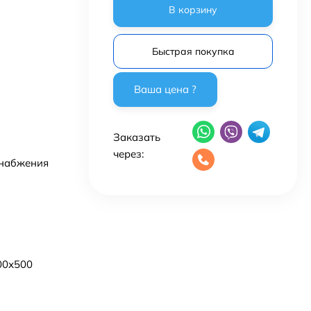
В корзину
Быстрая покупка
Заказать
через:
снабжения
00х500