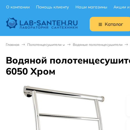
О компании
Помощь клиенту
Наши магазины
Акции и
Каталог
Главная
Полотенцесушители
Водяные полотенцесушители
Водяной полотенцесушите
6050 Хром