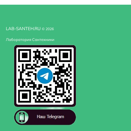
Монтаж: настенный.
В комплекте поставки:
LAB-SANTEH.RU
Полотенцесушитель - 1 шт.
© 2026
Корпус угловой проходной - 2 шт.
Лаборатория Сантехники
Корпус угловой глухой - 2 шт.
Штуцер для коллектора - 4 шт.
Прокладка фторопластовая для коллектора - 4 шт.
Заглушка угла - 3 шт.
Заглушка декоративная - 4 шт.
Прокладка силиконовая G 3/4 - 2 шт.
Отражатель декоративный TUBE (для эксцентрика) - 
Эксцентрик G 1/2xG 3/4 - 2 шт.
Спускной клапан - 1 шт.
Ключ ШГ №2.5 - 1 шт.
Ключ ШГ №3 - 1 шт.
Ключ ШГ №12 - 1 шт.
Конус-фальшгайка опоры TUBE - 2 шт.