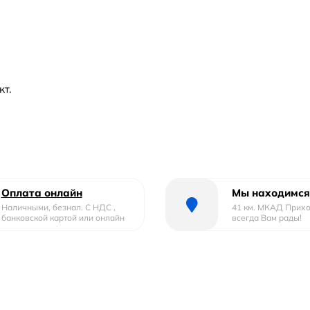
т.
Оплата онлайн
Мы находимся
Наличными, безнал. С НДС ,
41 км. МКАД Прих
банковской картой или онлайн
всегда Вам рады!
ьсию.
, вертикальное).