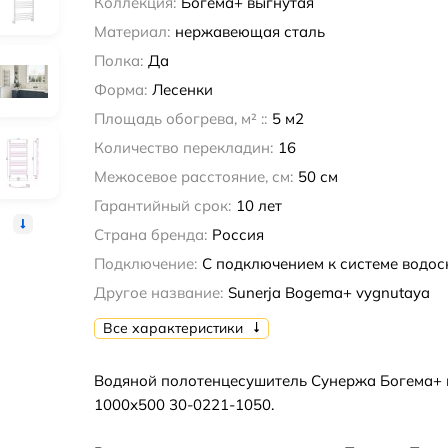
Коллекция:
Богема+ выгнутая
Материал:
нержавеющая сталь
Полка:
Да
Форма:
Лесенки
Площадь обогрева, м² ::
5 м2
Количество перекладин:
16
Межосевое расстояние, см:
50 см
Гарантийный срок:
10 лет
Страна бренда:
Россия
Подключение:
С подключением к системе водо
Другое название:
Sunerja Bogema+ vygnutaya
Все характеристики
Водяной полотенцесушитель Сунержа Богема+ 
1000х500 30-0221-1050.