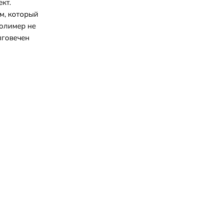
кт.
м, который
Полимер не
лговечен