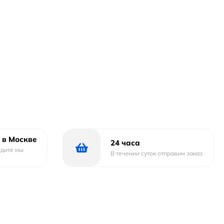
 в Москве
24 часа
одите мы
В течении суток отправим заказ