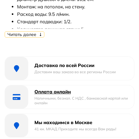
Монтаж: на потолок, на стену.
Расход воды: 9.5 л/мин.
Стандарт подводки: 1/2.
Количество режимов струи: 5.
Читать далее
Переключение режимов лейки: поворотное.
С системой против известковых отложений.
Совместим с проточным водонагревателем.
В комплекте поставки: верхний душ.
Доставка по всей России
Доставим ваш заказа во все регионы России
Оплата онлайн
Наличными, безнал. С НДС , банковской картой или
онлайн
Мы находимся в Москве
41 км. МКАД Приходите мы всегда Вам рады!