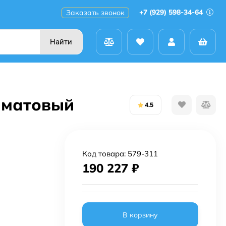
+7 (929) 598-34-64
Заказать звонок
Найти
й матовый
4.5
Код товара:
579-311
190 227
₽
В корзину