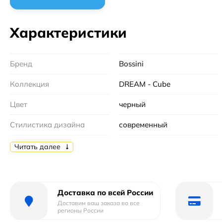
Характеристики
Бренд
Bossini
Коллекция
DREAM - Cube
Цвет
черный
Стилистика дизайна
современный
Страна бренда
Италия
Читать далее
Гарантийный срок
5 лет
Форма
прямоугольная
Доставка по всей России
Доставим ваш заказа во все
Габариты
47х47х8
регионы России