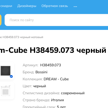
 скидки
Дизайнеры
Обратная связь
be H38459.073 черный матовый
am-Cube H38459.073 черны
Артикул:
H38459.073
Бренд:
Bossini
Коллекция:
DREAM - Cube
Цвет:
черный
Стилистика дизайна:
современный
Страна бренда:
Италия
Гарантийный срок:
5 лет