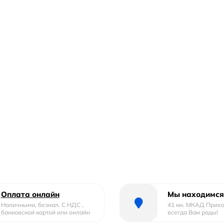
Оплата онлайн
Мы находимся
Наличными, безнал. С НДС ,
41 км. МКАД Прих
банковской картой или онлайн
всегда Вам рады!