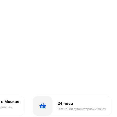
 в Москве
24 часа
одите мы
В течении суток отправим заказ