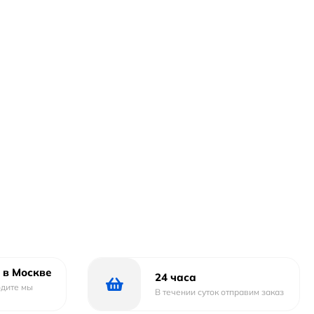
 в Москве
24 часа
одите мы
В течении суток отправим заказ