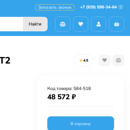
+7 (929) 598-34-64
Заказать звонок
Найти
0T2
4.5
Код товара:
584-518
48 572
₽
В корзину