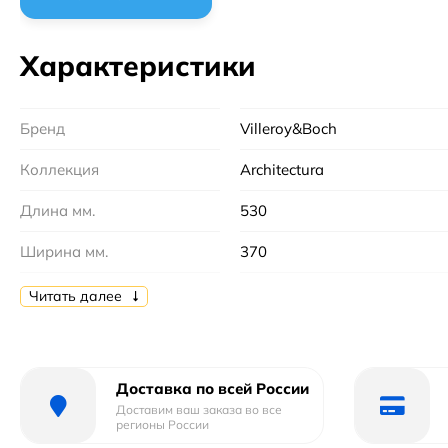
Характеристики
Бренд
Villeroy&Boch
Коллекция
Architectura
Длина мм.
530
Ширина мм.
370
Высота мм.
330
Читать далее
Цвет
Белый
Безободковый
Да
Доставка по всей России
Доставим ваш заказа во все
Сиденье в комплекте
нет, приобретается отдельн
регионы России