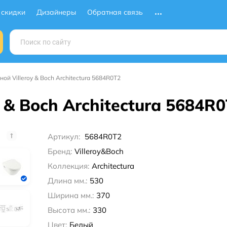
 скидки
Дизайнеры
Обратная связь
ной Villeroy & Boch Architectura 5684R0T2
 & Boch Architectura 5684R
Артикул:
5684R0T2
Бренд:
Villeroy&Boch
Коллекция:
Architectura
Длина мм.:
530
Ширина мм.:
370
Высота мм.:
330
Цвет:
Белый