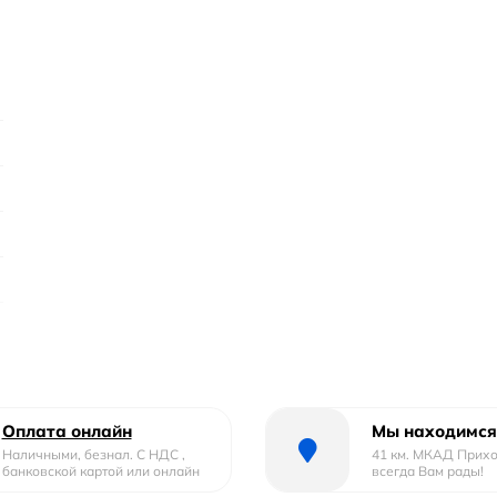
Оплата онлайн
Мы находимся
Наличными, безнал. С НДС ,
41 км. МКАД Прих
о
банковской картой или онлайн
всегда Вам рады!