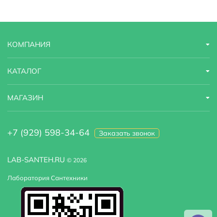
Страна бренда
Германия
Модель
4671T001
КОМПАНИЯ
Оснащение
крепления
Тип унитаза
напольный унитаз-компакт
КАТАЛОГ
Угловая конструкция
Нет
МАГАЗИН
+7 (929) 598-34-64
Заказать звонок
LAB-SANTEH.RU
© 2026
Лаборатория Сантехники