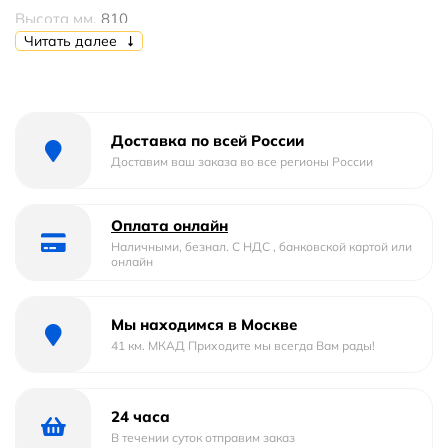
Высота мм.
810
Читать далее
Высота чаши, см
40 —
Материал сиденья
Пластик
Доставка по всей России
Направление выпуска
Горизонтальное, в стену
Доставим ваш заказа во все регионы России
Стилистика дизайна
современный
Оплата онлайн
Сиденье с микролифтом :
установка по желанию
Наличными, безнал. С НДС , банковской картой или
онлайн
Форма
прямоугольная
Мы находимся в Москве
Система антивсплеск
Да
41 км. МКАД Приходите мы всегда Вам рады!
Безободковый
Нет
24 часа
Длина мм.
715
В течении суток отправим заказ