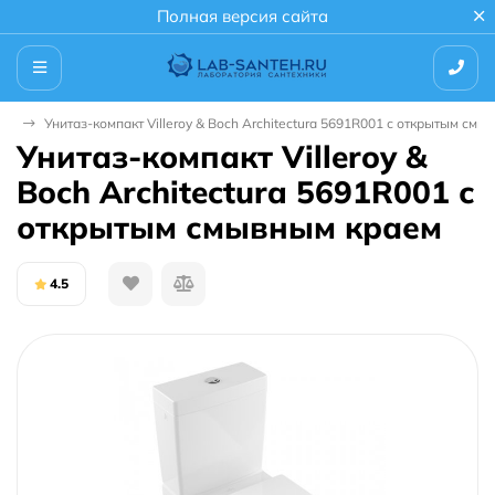
Полная версия сайта
зы
Унитаз-компакт Villeroy & Boch Architectura 5691R001 с открытым см
Унитаз-компакт Villeroy &
Boch Architectura 5691R001 с
открытым смывным краем
4.5