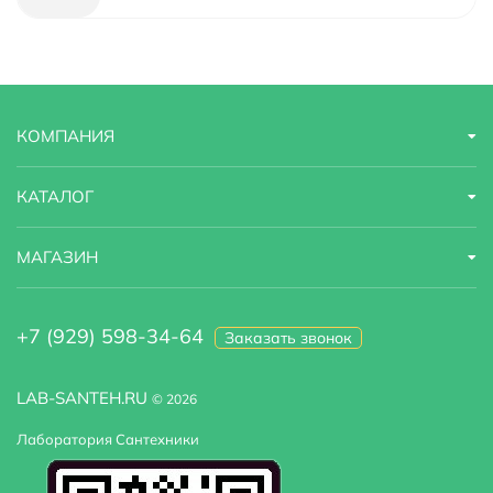
Ширина мм.
370
Цвет
Белый
Цвет фурнитуры
хром
КОМПАНИЯ
Цвет сиденья
белый
КАТАЛОГ
Коллекция
Architectura
МАГАЗИН
Функция биде
Да
Материал
Фаянс
+7 (929) 598-34-64
Заказать звонок
Угловая конструкция
Нет
LAB-SANTEH.RU
© 2026
Страна бренда
Германия
Лаборатория Сантехники
Гарантийный срок
1 год