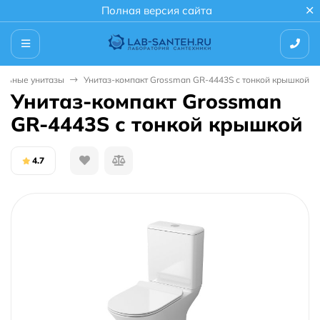
Полная версия сайта
ольные унитазы
Унитаз-компакт Grossman GR-4443S с тонкой крышкой
Унитаз-компакт Grossman
GR-4443S с тонкой крышкой
4.7