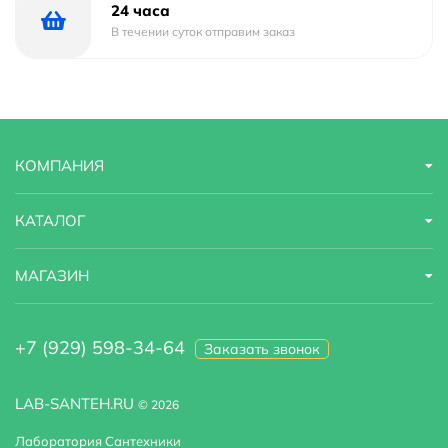
Страна бренда
Китай
24 часа
В течении суток отправим заказ
Гарантийный срок
5 лет
Сиденье в комплекте
есть
Полочка в чаше
нет
КОМПАНИЯ
Область применения
бытовая
КАТАЛОГ
МАГАЗИН
+7 (929) 598-34-64
Заказать звонок
LAB-SANTEH.RU
© 2026
Лаборатория Сантехники