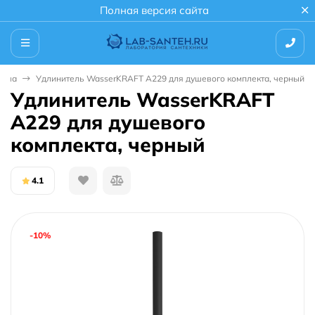
Полная версия сайта
душа
Удлинитель WasserKRAFT A229 для душевого комплекта, черный
Удлинитель WasserKRAFT
A229 для душевого
комплекта, черный
4.1
-10%