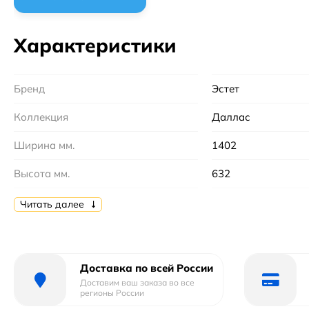
Характеристики
Бренд
Эстет
Коллекция
Даллас
Ширина мм.
1402
Высота мм.
632
Глубина мм.
482
Читать далее
Монтаж
настенный
Цвет
Белый
Доставка по всей России
Доставим ваш заказа во все
Установка над стиральную машину :
Да
регионы России