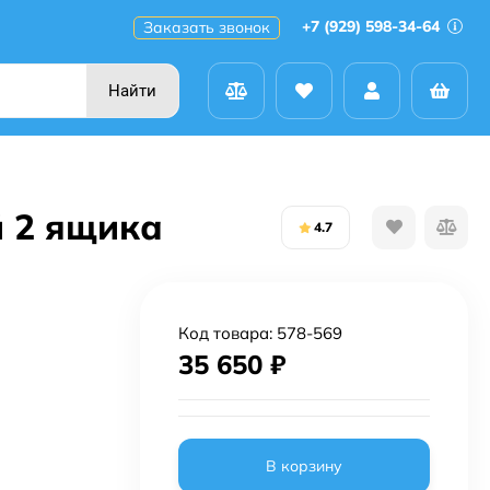
+7 (929) 598-34-64
Заказать звонок
Найти
й 2 ящика
4.7
Код товара:
578-569
35 650
₽
В корзину