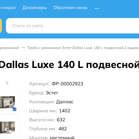
 скидки
Дизайнеры
Обратная связь
 раковиной
Тумба с раковиной Эстет Dallas Luxe 140 L подвесной 2 ящика
Dallas Luxe 140 L подвесно
Артикул:
ФР-00002923
Бренд:
Эстет
Коллекция:
Даллас
Ширина мм.:
1402
Высота мм.:
632
Глубина мм.:
482
Монтаж:
настенный