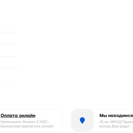
Оплата онлайн
Мы находимся
Наличными, безнал. С НДС ,
41 км. МКАД Прих
банковской картой или онлайн
всегда Вам рады!