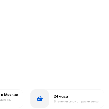
 в Москве
24 часа
одите мы
В течении суток отправим заказ