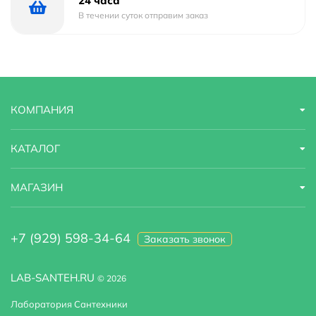
24 часа
В течении суток отправим заказ
Тип
тумба с раковиной
Гарантийный срок
5 лет
Страна бренда
Россия
КОМПАНИЯ
Форма раковины
прямоугольная
Материал фасада
МДФ
КАТАЛОГ
Область применения
бытовая
МАГАЗИН
Оснащение
крепления
+7 (929) 598-34-64
Заказать звонок
Система хранения
С ящиками
Цвет раковины :
Белый
LAB-SANTEH.RU
© 2026
Лаборатория Сантехники