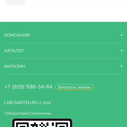
Гарантийный срок
5 лет
Страна бренда
Россия
КОМПАНИЯ
Форма раковины
прямоугольная
Материал фасада
МДФ
КАТАЛОГ
Область применения
бытовая
МАГАЗИН
Оснащение
крепления
+7 (929) 598-34-64
Заказать звонок
Система хранения
С ящиками
Цвет раковины :
Белый
LAB-SANTEH.RU
© 2026
Лаборатория Сантехники