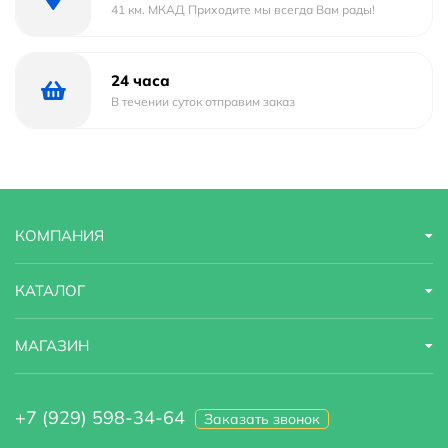
Комплектация:
41 км. МКАД Приходите мы всегда Вам рады!
Стойка
Держатель туалетной бумаги
24 часа
Ершик
В течении суток отправим заказ
Подставка для ершика
Держатель для освежителя воздуха
Производитель: FBS (Чехия).
КОМПАНИЯ
КАТАЛОГ
МАГАЗИН
+7 (929) 598-34-64
Заказать звонок