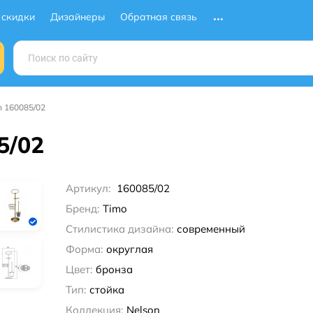
 скидки
Дизайнеры
Обратная связь
n 160085/02
5/02
Артикул:
160085/02
Бренд:
Timo
Стилистика дизайна:
современный
Форма:
округлая
Цвет:
бронза
Тип:
стойка
Коллекция:
Nelson