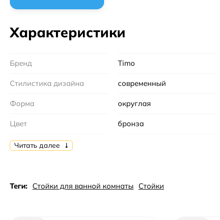
Характеристики
Бренд
Timo
Стилистика дизайна
современный
Форма
округлая
Цвет
бронза
Тип
стойка
Читать далее
Коллекция
Nelson
Ориентация
универсальная
Теги:
Стойки для ванной комнаты
Стойки
Монтаж
напольный