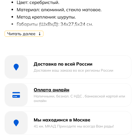
Цвет: серебристый.
Материал: алюминий, стекло матовое.
Метод крепления: шурупы.
Габариты (ШхВхД): 34х27,5х24 см.
Количество ярусов: 2.
Читать далее
Монтаж: подвесной (в угол).
В комплекте поставки: угловая полка, крепления
(шурупы).
Доставка по всей России
Доставим ваш заказа во все регионы России
Оплата онлайн
Наличными, безнал. С НДС , банковской картой или
онлайн
Мы находимся в Москве
41 км. МКАД Приходите мы всегда Вам рады!