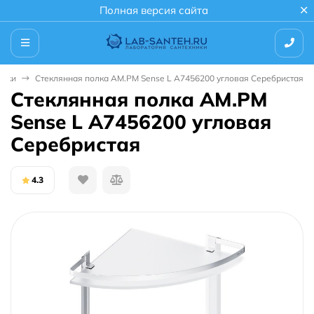
Полная версия сайта
олки
Стеклянная полка AM.PM Sense L A7456200 угловая Серебристая
Стеклянная полка AM.PM
Sense L A7456200 угловая
Серебристая
4.3