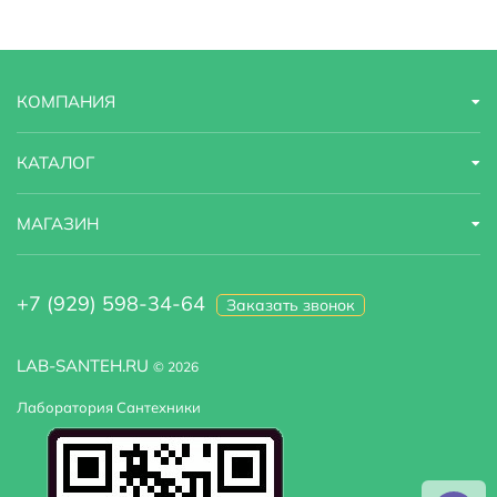
Модель
Antic A 7010U-BR
Назначение
для раковины
КОМПАНИЯ
Область применения
бытовая
Оснащение
крепления
КАТАЛОГ
Стандарт подводки
1/2"
МАГАЗИН
Стилистика дизайна
ретро
+7 (929) 598-34-64
Заказать звонок
Тип
смеситель
Тип подводки
гибкая
LAB-SANTEH.RU
© 2026
Лаборатория Сантехники
Высота излива
19.6