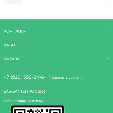
Функция экономии расхода
есть
Гарантийный срок
3 года
КОМПАНИЯ
Страна бренда
Германия
Назначение
для ванны с душем
КАТАЛОГ
Область применения
бытовая
МАГАЗИН
+7 (929) 598-34-64
Заказать звонок
LAB-SANTEH.RU
© 2026
Лаборатория Сантехники