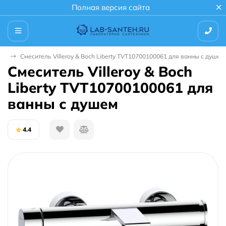
Полная версия сайта
ны
Смеситель Villeroy & Boch Liberty TVT10700100061 для ванны с душем
Смеситель Villeroy & Boch
Liberty TVT10700100061 для
ванны с душем
4.4