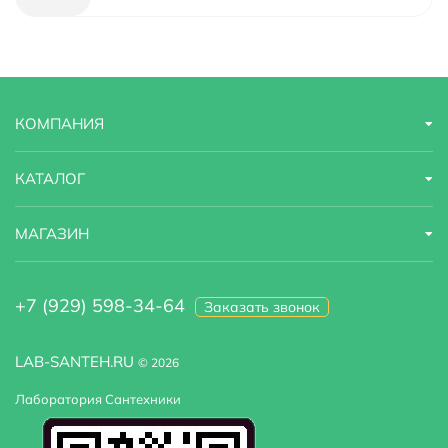
Модель
Torne 4361/17F
Назначение
для раковины
КОМПАНИЯ
Область применения
бытовая
Стандарт подводки
1/2"
КАТАЛОГ
Стилистика дизайна
современный
МАГАЗИН
Тип подводки
гибкая
+7 (929) 598-34-64
Заказать звонок
Высота излива
11.1
LAB-SANTEH.RU
© 2026
Лаборатория Сантехники