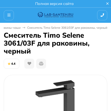
Полная версия сайта
раковины-чаши
Смеситель Timo Selene 3061/03F для раковины, черный
Смеситель Timo Selene
3061/03F для раковины,
черный
4.4