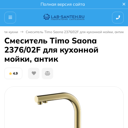
Полная версия сайта
 для кухни
Смеситель Timo Saona 2376/02F для кухонной мойки, антик
Смеситель Timo Saona
2376/02F для кухонной
мойки, антик
4.9