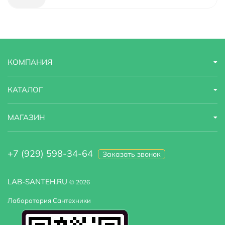
Материал
латунь
Модель
2376/02F
КОМПАНИЯ
Назначение
для кухонной мойки
Область применения
бытовая
КАТАЛОГ
Стандарт подводки
1/2"
МАГАЗИН
Стилистика дизайна
современный
+7 (929) 598-34-64
Заказать звонок
Тип подводки
гибкая
Высота излива
28.6
LAB-SANTEH.RU
© 2026
Лаборатория Сантехники