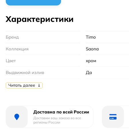
Характеристики
Бренд
Timo
Коллекция
Saona
Цвет
хром
Выдвижной излив
Да
Монтаж
на мойку, на столе
Читать далее
Форма
округлая
Гарантийный срок
5 лет
Доставка по всей России
Доставим ваш заказа во все
Страна бренда
Финляндия
регионы России