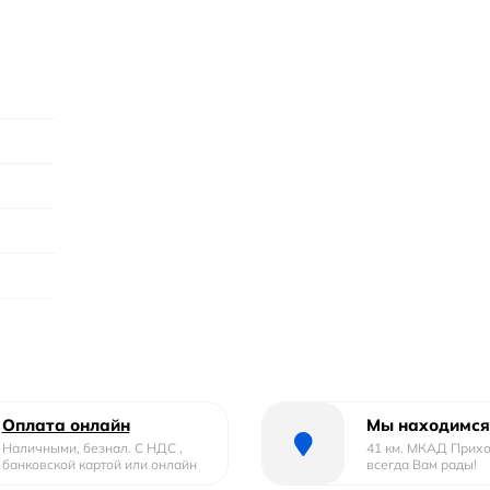
шницу
Оплата онлайн
Мы находимся
Наличными, безнал. С НДС ,
41 км. МКАД Прих
банковской картой или онлайн
всегда Вам рады!