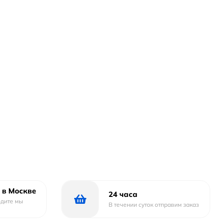
 в Москве
24 часа
одите мы
В течении суток отправим заказ