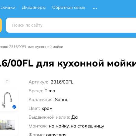
 скидки
Дизайнеры
Обратная связь
aona 2316/00FL для кухонной мойки
16/00FL для кухонной мойк
Артикул:
2316/00FL
Бренд:
Timo
Коллекция:
Saona
Цвет:
хром
Выдвижной излив:
Да
Монтаж:
на мойку, на столешницу
Форма:
округлая