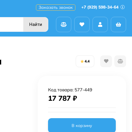
+7 (929) 598-34-64
Заказать звонок
Найти
и
4.4
Код товара:
577-449
17 787
₽
В корзину