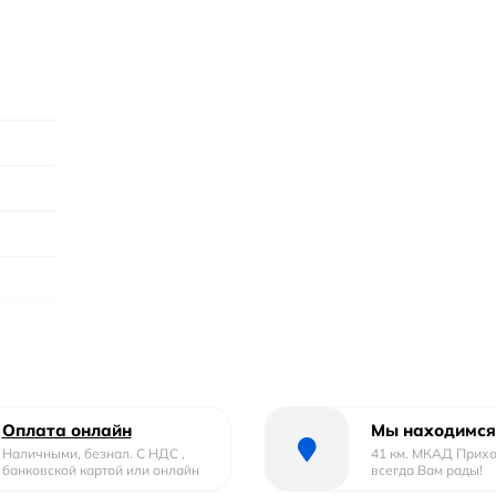
Оплата онлайн
Мы находимся
Наличными, безнал. С НДС ,
41 км. МКАД Прих
ливом
банковской картой или онлайн
всегда Вам рады!