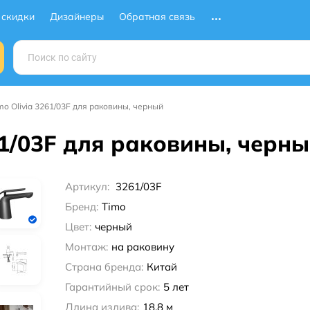
 скидки
Дизайнеры
Обратная связь
mo Olivia 3261/03F для раковины, черный
61/03F для раковины, черн
Артикул:
3261/03F
Бренд:
Timo
Цвет:
черный
Монтаж:
на раковину
Страна бренда:
Китай
Гарантийный срок:
5 лет
Длина излива:
18.8 м