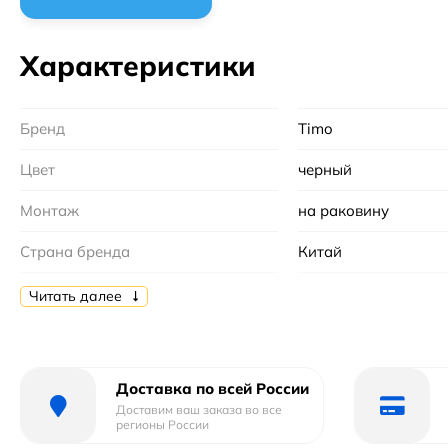
Характеристики
Бренд
Timo
Цвет
черный
Монтаж
на раковину
Страна бренда
Китай
Гарантийный срок
5 лет
Читать далее
Длина излива
18.8 м
Форма
округлая
Доставка по всей России
Доставим ваш заказа во все
Форма излива
С традиционным из
регионы России