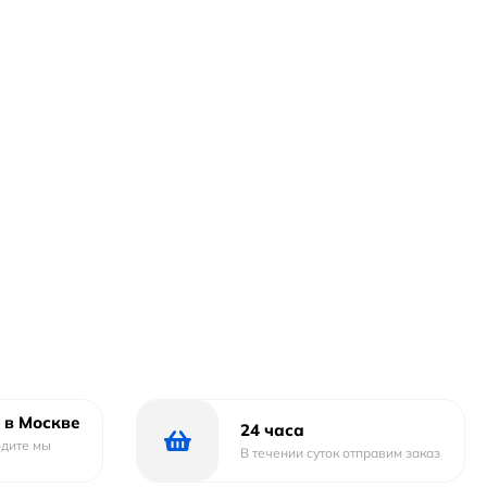
 в Москве
24 часа
одите мы
В течении суток отправим заказ