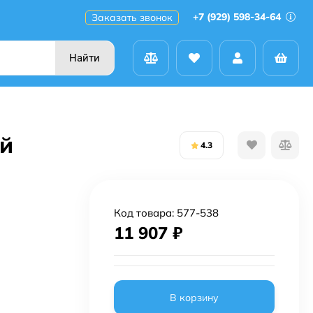
+7 (929) 598-34-64
Заказать звонок
Найти
ый
4.3
Код товара:
577-538
11 907
₽
В корзину