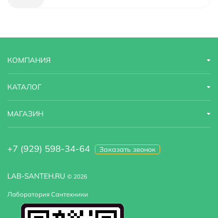
Область применения
бытовая
Оснащение
гибкая подводка
КОМПАНИЯ
Стандарт подводки
1/2"
Стилистика дизайна
современный
КАТАЛОГ
Тип
смеситель
МАГАЗИН
Тип подводки
гибкая
+7 (929) 598-34-64
Заказать звонок
Выдвижной излив
Нет
LAB-SANTEH.RU
© 2026
Лаборатория Сантехники