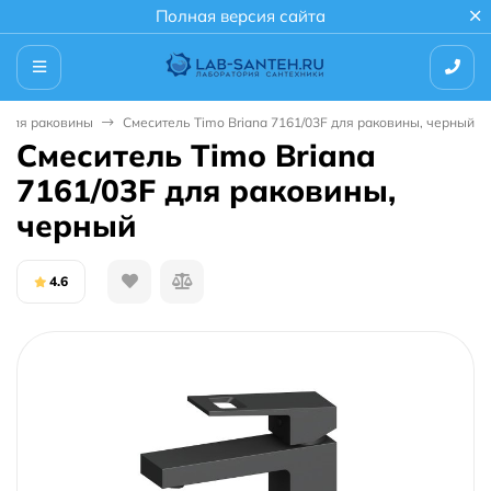
Полная версия сайта
 для раковины
Смеситель Timo Briana 7161/03F для раковины, черный
Смеситель Timo Briana
7161/03F для раковины,
черный
4.6