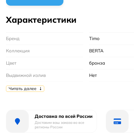
Характеристики
Бренд
Timo
Коллекция
BERTA
Цвет
бронза
Выдвижной излив
Нет
Монтаж
на мойку, на столе
Читать далее
Форма
округлая
Гарантийный срок
5 лет
Доставка по всей России
Доставим ваш заказа во все
Страна бренда
Финляндия
регионы России