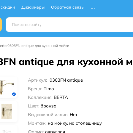
 скидки
Дизайнеры
Обратная связь
erta 0303FN antique для кухонной мойки
3FN antique для кухонной 
Артикул:
0303FN antique
Бренд:
Timo
Коллекция:
BERTA
Цвет:
бронза
Выдвижной излив:
Нет
Монтаж:
на мойку, на столешницу
Форма:
округлая