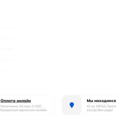
шницу
Оплата онлайн
Мы находимся
Наличными, безнал. С НДС ,
41 км. МКАД Прих
банковской картой или онлайн
всегда Вам рады!