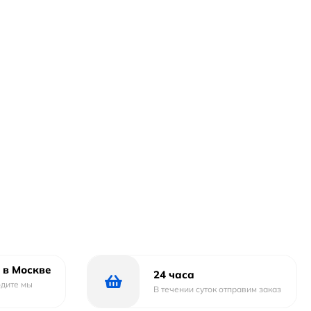
 в Москве
24 часа
одите мы
В течении суток отправим заказ