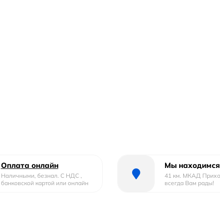
Оплата онлайн
Мы находимся
Наличными, безнал. С НДС ,
41 км. МКАД Прих
банковской картой или онлайн
всегда Вам рады!