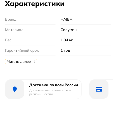
Характеристики
Бренд
HAIBA
Материал
Силумин
Вес
1.84 кг
Гарантийный срок
1 год
Страна бренда
Китай
Читать далее
Доставка по всей России
Доставим ваш заказа во все
регионы России