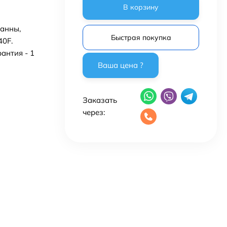
В корзину
анны,
Быстрая покупка
40F.
антия - 1
Заказать
через: