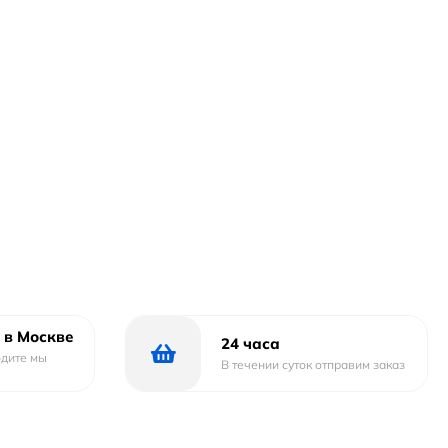
 в Москве
24 часа
одите мы
В течении суток отправим заказ