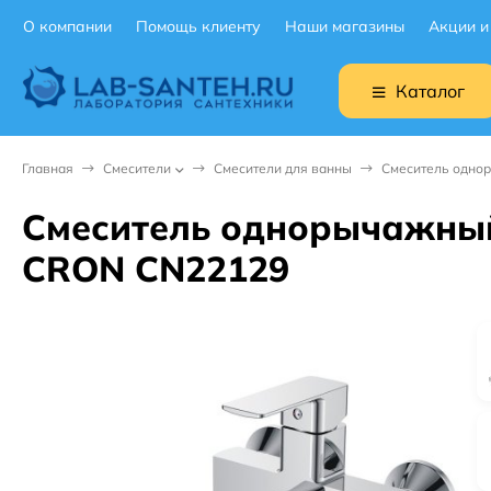
О компании
Помощь клиенту
Наши магазины
Акции и
Каталог
Главная
Смесители
Смесители для ванны
Смеситель одно
Смеситель однорычажный
CRON CN22129