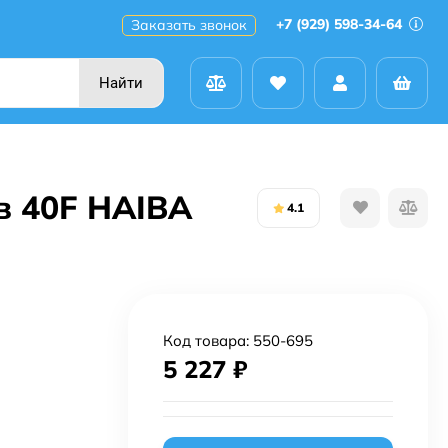
+7 (929) 598-34-64
Заказать звонок
Найти
в 40F HAIBA
4.1
Код товара:
550-695
5 227
₽