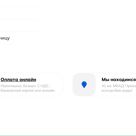
шницу
Оплата онлайн
Мы находимся
Наличными, безнал. С НДС ,
41 км. МКАД Прих
банковской картой или онлайн
всегда Вам рады!
воды
ливом