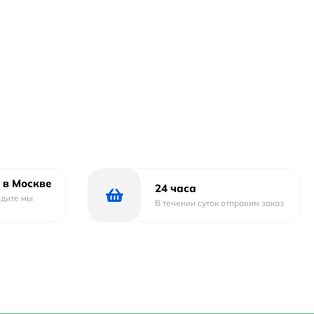
 в Москве
24 часа
одите мы
В течении суток отправим заказ