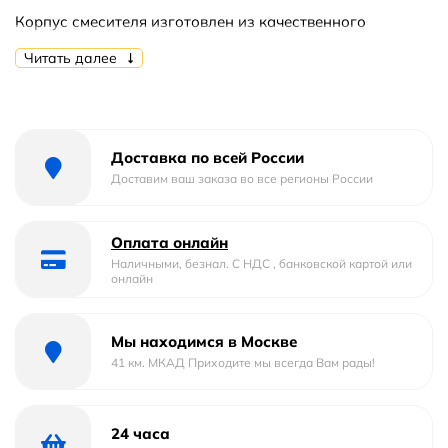
Корпус смесителя изготовлен из качественного
латунного сплава.
Читать далее
Оснащение керамическими кран-буксами позволяет
контролировать напор и температуру воды.
Двузахватный смеситель.
Доставка по всей России
Стандарт подводки: жесткий 1/2.
Доставим ваш заказа во все регионы России
В комплекте поставки:
Оплата онлайн
Смеситель;
Наличными, безнал. С НДС , банковской картой или
Керамические кран-буксы;
онлайн
Пластиковый аэратор увеличенной проходимости;
Шланг Double Lock 1,5 м;
Душевая лейка Touch Clean (1 режим);
Мы находимся в Москве
Комплект крепления;
41 км. МКАД Приходите мы всегда Вам рады!
Керамический дивертор;
Держатель лейки на корпусе смесителя;
24 часа
Дополнительный поворотный держатель лейки.