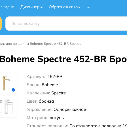
 скидки
Дизайнеры
Обратная связь
ель для раковины Boheme Spectre 452-BR Бронза
Boheme Spectre 452-BR Бр
Артикул:
452-BR
Бренд:
Boheme
Коллекция:
Spectre
Цвет:
бронза
Управление:
Однорычажное
Материал:
латунь
Стандарт подводки:
Со стандартом подводки 1\