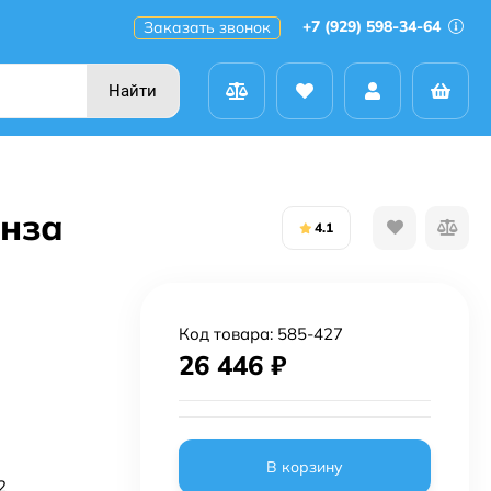
+7 (929) 598-34-64
Заказать звонок
Найти
онза
4.1
Код товара:
585-427
26 446
₽
В корзину
2