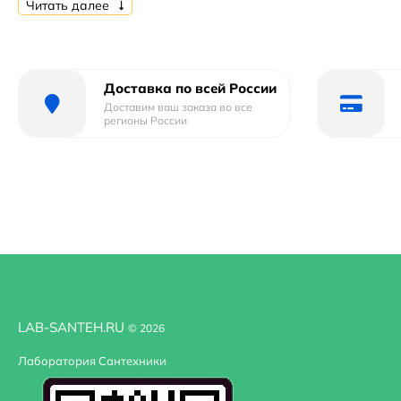
Читать далее
Стандарт подводки: G 1/2.
Монтаж: на раковину.
Отверстий для монтажа: 1.
Доставка по всей России
В комплекте поставки:
Доставим ваш заказа во все
регионы России
смеситель;
гибкая подводка G 1/2.
LAB-SANTEH.RU
© 2026
Лаборатория Сантехники