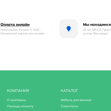
Оплата онлайн
Мы находимся
Наличными, безнал. С НДС ,
41 км. МКАД Прих
банковской картой или онлайн
всегда Вам рады!
КОМПАНИЯ
КАТАЛОГ
О компании
Мебель для ванной
Помощь клиенту
Смесители