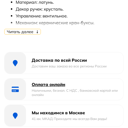
Материал: латунь.
Декор ручек: хрусталь.
Управление: вентильное.
Механизм: керамические кран-буксы.
Излив: фиксированный.
Читать далее
Аэратор.
Максимальный расход воды: 5 л/мин.
Количество монтажных отверстий: 3.
Диаметр монтажного отверстия: 35 мм.
Доставка по всей России
Гибкая подводка 1/2.
Доставим ваш заказа во все регионы России
Вид крепления смесителя: на гайке.
Монтаж: на раковину.
Оплата онлайн
В комплекте поставки:
Наличными, безнал. С НДС , банковской картой или
онлайн
Смеситель.
Гибкая подводка.
Мы находимся в Москве
Набор креплений.
41 км. МКАД Приходите мы всегда Вам рады!