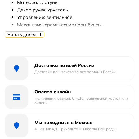
Материал: латунь.
Декор ручек: хрусталь.
Управление: вентильное.
Механизм: керамические кран-буксы.
Излив: фиксированный.
Читать далее
Аэратор.
Максимальный расход воды: 5 л/мин.
Количество монтажных отверстий: 1.
Диаметр монтажного отверстия: 35 мм.
Доставка по всей России
Гибкая подводка 1/2.
Доставим ваш заказа во все регионы России
Вид крепления смесителя: на гайке.
Монтаж: на раковину.
Оплата онлайн
В комплекте поставки:
Наличными, безнал. С НДС , банковской картой или
онлайн
Смеситель.
Гибкая подводка.
Мы находимся в Москве
Набор креплений.
41 км. МКАД Приходите мы всегда Вам рады!