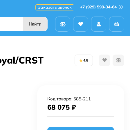
+7 (929) 598-34-64
Заказать звонок
Найти
oyal/CRST
4.8
Код товара:
585-211
68 075
₽