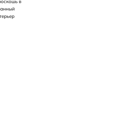
роскошь в
ванный
терьер