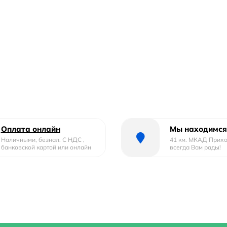
Оплата онлайн
Мы находимся
Наличными, безнал. С НДС ,
41 км. МКАД Прих
банковской картой или онлайн
всегда Вам рады!