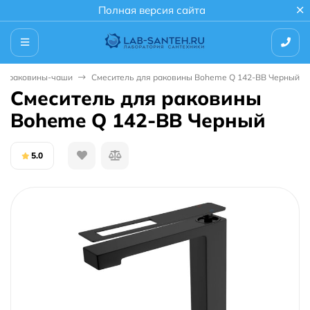
Полная версия сайта
ля раковины-чаши
Смеситель для раковины Boheme Q 142-BB Черный
Смеситель для раковины
Boheme Q 142-BB Черный
5.0