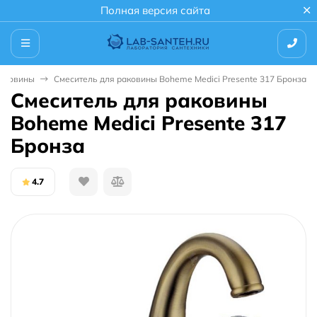
Полная версия сайта
раковины
Смеситель для раковины Boheme Medici Presente 317 Бронза
Смеситель для раковины
Boheme Medici Presente 317
Бронза
4.7