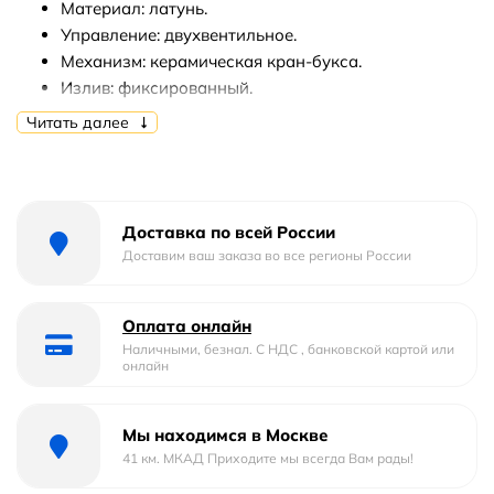
Материал: латунь.
Управление: двухвентильное.
Механизм: керамическая кран-букса.
Излив: фиксированный.
Стандарт подводки: G 1/2.
Читать далее
Тип подводки: гибкая.
Аэратор.
Монтаж: на раковину.
Доставка по всей России
В комплекте поставки:
Доставим ваш заказа во все регионы России
Смеситель для раковины.
Гибкая подводка.
Оплата онлайн
Комплект креплений.
Наличными, безнал. С НДС , банковской картой или
онлайн
Мы находимся в Москве
41 км. МКАД Приходите мы всегда Вам рады!