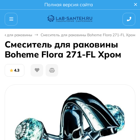
Полная версия сайта
ели для раковины
Смеситель для раковины Boheme Flora 271-FL Хром
Смеситель для раковины
Boheme Flora 271-FL Хром
4.3