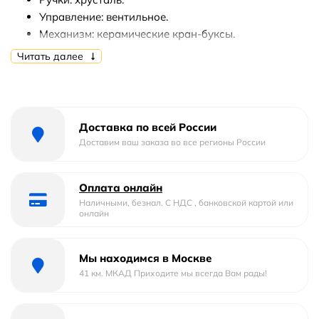
Управление: вентильное.
Механизм: керамические кран-буксы.
Излив: фиксированный.
Читать далее
Аэратор.
Максимальный расход воды: 5 л/мин.
Количество монтажных отверстий: 1.
Диаметр монтажного отверстия: 35 мм.
Доставка по всей России
Гибкая подводка 1/2.
Доставим ваш заказа во все регионы России
Вид крепления смесителя: на гайке.
Монтаж: на раковину.
Оплата онлайн
В комплекте поставки:
Наличными, безнал. С НДС , банковской картой или
онлайн
Смеситель.
Гибкая подводка.
Мы находимся в Москве
Набор креплений.
41 км. МКАД Приходите мы всегда Вам рады!